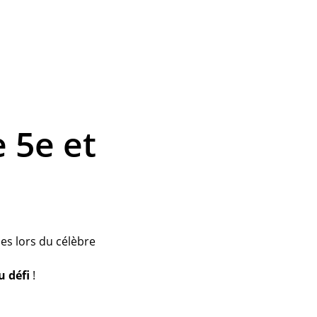
 5e et 
es lors du célèbre 
u défi
 !