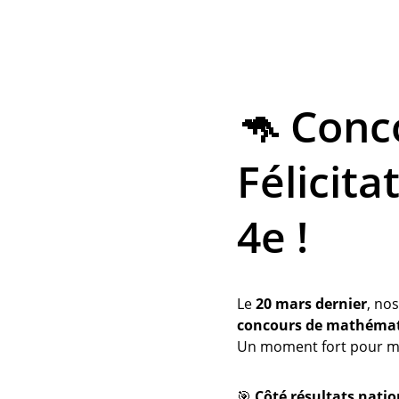
🦘 Conc
Félicita
4e !
Le 
20 mars dernier
, nos
concours de mathéma
Un moment fort pour met
🎯 
Côté résultats nati