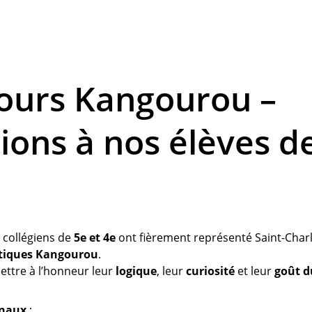
ours Kangourou – 
tions à nos élèves de
 collégiens de 
5e et 4e
 ont fièrement représenté Saint-Charl
tiques Kangourou
.
tre à l’honneur leur 
logique
, leur 
curiosité
 et leur 
goût d
onaux
 :