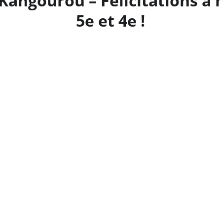
Kangourou – Félicitations à 
5e et 4e !