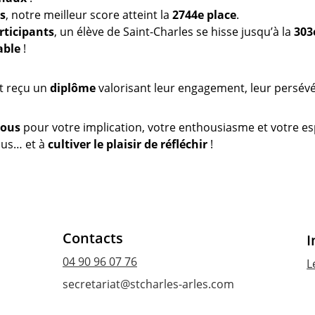
es
, notre meilleur score atteint la 
2744e place
.
rticipants
, un élève de Saint-Charles se hisse jusqu’à la 
303
able
 !
t reçu un 
diplôme
 valorisant leur engagement, leur persévé
tous
 pour votre implication, votre enthousiasme et votre esp
us… et à 
cultiver le plaisir de réfléchir
 !
Contacts
I
04 90 96 07 76
L
secretariat@stcharles-arles.com