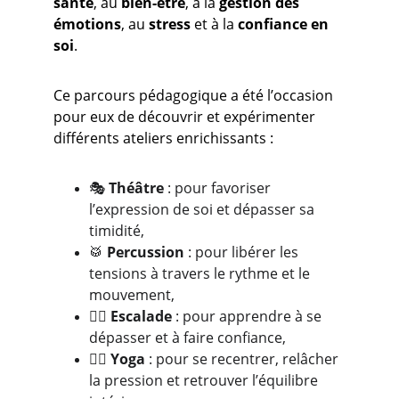
santé
, au 
bien-être
, à la 
gestion des 
émotions
, au 
stress
 et à la 
confiance en 
soi
.
Ce parcours pédagogique a été l’occasion 
pour eux de découvrir et expérimenter 
différents ateliers enrichissants :
🎭 
Théâtre
 : pour favoriser 
l’expression de soi et dépasser sa 
timidité,
🥁 
Percussion
 : pour libérer les 
tensions à travers le rythme et le 
mouvement,
🧗‍♀️ 
Escalade
 : pour apprendre à se 
dépasser et à faire confiance,
🧘‍♂️ 
Yoga
 : pour se recentrer, relâcher 
la pression et retrouver l’équilibre 